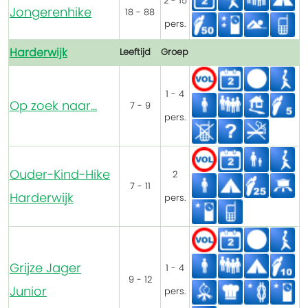
2 - 15
Jongerenhike
18 - 88
pers.
Harderwijk
Leeftijd
Groep
1 - 4
Op zoek naar...
7 - 9
pers.
Ouder-Kind-Hike
2
7 - 11
Harderwijk
pers.
Grijze Jager
1 - 4
9 - 12
Junior
pers.