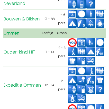
Neverland
1 - 6
Bouwen & Bikken
21 - 88
pers.
Ommen
Leeftijd
Groep
2 - 3
Ouder-kind HIT
7 - 10
pers.
2
Expeditie Ommen
12 - 14
pers.