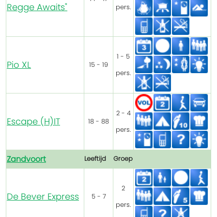
Regge Awaits"
pers.
1 - 5
Pio XL
15 - 19
pers.
2 - 4
Escape (H)IT
18 - 88
pers.
Zandvoort
Leeftijd
Groep
2
De Bever Express
5 - 7
pers.