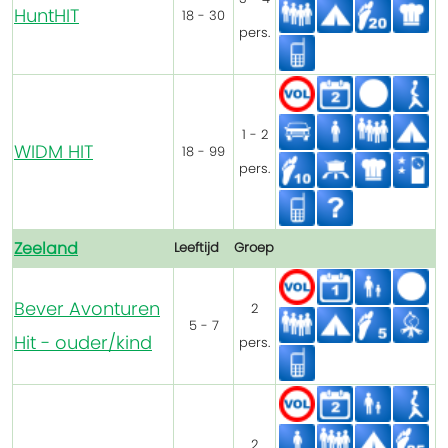
HuntHIT
18 - 30
pers.
1 - 2
WIDM HIT
18 - 99
pers.
Zeeland
Leeftijd
Groep
Bever Avonturen
2
5 - 7
Hit - ouder/kind
pers.
2