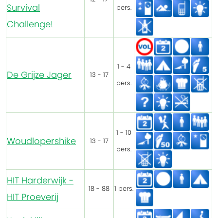
Survival
pers.
Challenge!
1 - 4
De Grijze Jager
13 - 17
pers.
1 - 10
Woudlopershike
13 - 17
pers.
HIT Harderwijk -
18 - 88
1 pers.
HIT Proeverij