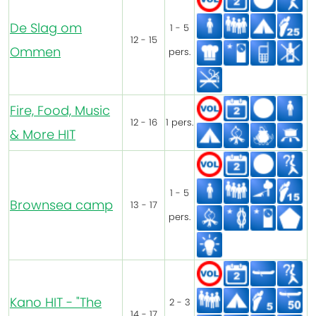
De Slag om
1 - 5
12 - 15
Ommen
pers.
Fire, Food, Music
12 - 16
1 pers.
& More HIT
1 - 5
Brownsea camp
13 - 17
pers.
Kano HIT - "The
2 - 3
14 - 17