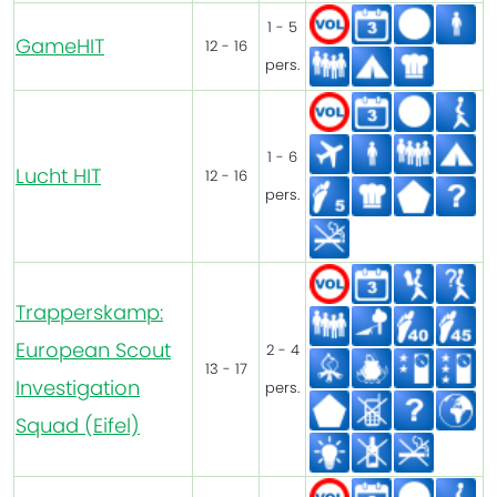
1 - 5
GameHIT
12 - 16
pers.
1 - 6
Lucht HIT
12 - 16
pers.
Trapperskamp:
European Scout
2 - 4
13 - 17
Investigation
pers.
Squad (Eifel)