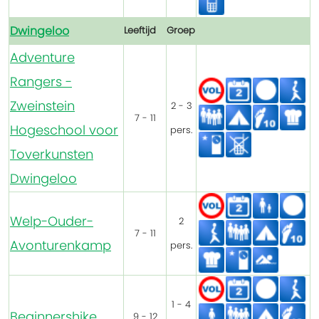
Dwingeloo
Leeftijd
Groep
Adventure
Rangers -
Zweinstein
2 - 3
7 - 11
Hogeschool voor
pers.
Toverkunsten
Dwingeloo
Welp-Ouder-
2
7 - 11
Avonturenkamp
pers.
1 - 4
Beginnershike
9 - 12