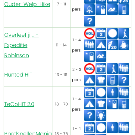
Ouder-Welp-Hike
7 - 11
pers.
Overleef jij... -
1 - 4
Expeditie
11 - 14
pers.
Robinson
2 - 3
Hunted HIT
13 - 16
pers.
1 - 4
TeCoHIT 2.0
18 - 70
pers.
1 - 4
BordspellenMania
18 - 75