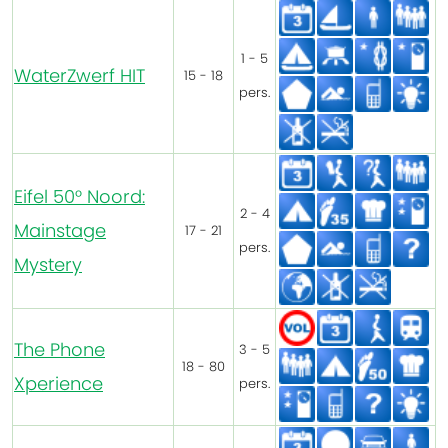
1 - 5
WaterZwerf HIT
15 - 18
pers.
Eifel 50° Noord:
2 - 4
Mainstage
17 - 21
pers.
Mystery
The Phone
3 - 5
18 - 80
Xperience
pers.