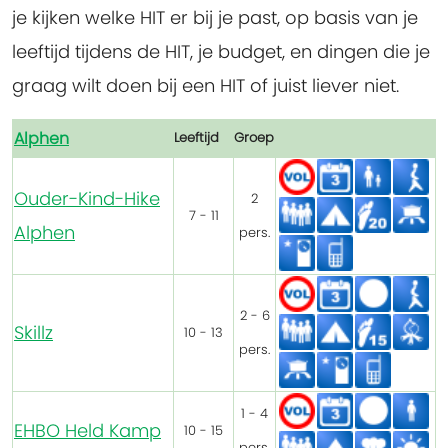
je kijken welke HIT er bij je past, op basis van je
leeftijd tijdens de HIT, je budget, en dingen die je
graag wilt doen bij een HIT of juist liever niet.
Alphen
Leeftijd
Groep
Ouder-Kind-Hike
2
7 - 11
Alphen
pers.
2 - 6
Skillz
10 - 13
pers.
1 - 4
EHBO Held Kamp
10 - 15
pers.