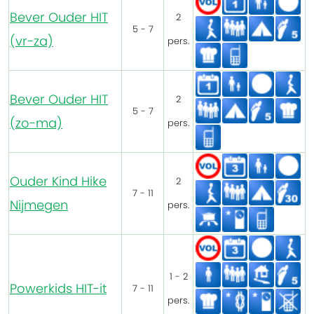
Bever Ouder HIT
2
5 - 7
(vr-za)
pers.
Bever Ouder HIT
2
5 - 7
(zo-ma)
pers.
Ouder Kind Hike
2
7 - 11
Nijmegen
pers.
1 - 2
Powerkids HIT-it
7 - 11
pers.