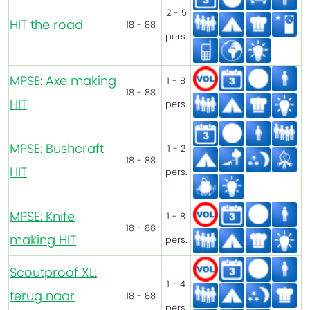
2 - 5
HIT the road
18 - 88
pers.
MPSE: Axe making
1 - 8
18 - 88
HIT
pers.
MPSE: Bushcraft
1 - 2
18 - 88
HIT
pers.
MPSE: Knife
1 - 8
18 - 88
making HIT
pers.
Scoutproof XL:
1 - 4
terug naar
18 - 88
pers.