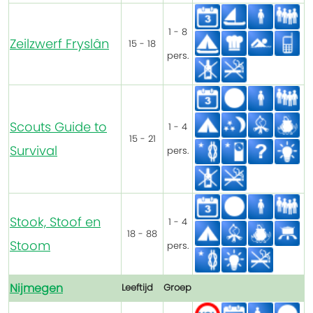
1 - 8
Zeilzwerf Fryslân
15 - 18
pers.
Scouts Guide to
1 - 4
15 - 21
Survival
pers.
Stook, Stoof en
1 - 4
18 - 88
Stoom
pers.
Nijmegen
Leeftijd
Groep