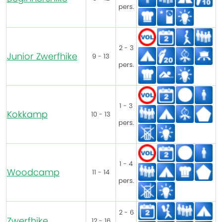
pers.
2 - 3
Junior Zwerfhike
9 - 13
pers.
1 - 3
Kokkamp
10 - 13
pers.
1 - 4
Woodcamp
11 - 14
pers.
2 - 6
Zwerfhike
12 - 16