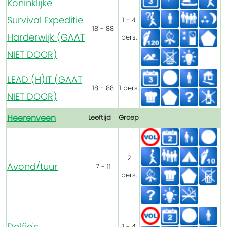
Koninklijke
Survival Expeditie
1 - 4
18 - 88
Harderwijk (GAAT
pers.
NIET DOOR)
LEAD (H)IT (GAAT
18 - 88
1 pers.
NIET DOOR)
Heerenveen
Leeftijd
Groep
2
Avond/tuur
7 - 11
pers.
Dolfje's
1 - 4