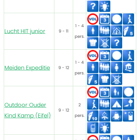
1 - 4
Lucht HIT junior
9 - 11
pers.
1 - 4
Meiden Expeditie
9 - 12
pers.
Outdoor Ouder
2
9 - 12
Kind Kamp (Eifel)
pers.