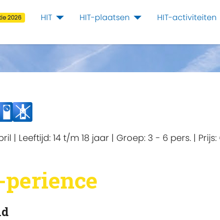
HIT
HIT-plaatsen
HIT-activiteiten
ie 2026
ril
|
Leeftijd:
14 t/m 18 jaar
|
Groep:
3 - 6 pers.
|
Prijs:
-perience
nd