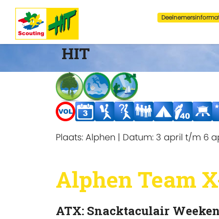
Deelnemersinformat
HIT
Plaats:
Alphen
|
Datum:
3 april t/m 6 ap
Alphen Team X
ATX: Snacktaculair Weeke