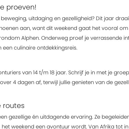
te proeven!
ol beweging, uitdaging en gezelligheid? Dit jaar dr
choenen aan, want dit weekend gaat het vooral om 
 rondom Alphen. Onderweg proef je verrassende inter
 een culinaire ontdekkingsreis.
nturiers van 14 t/m 18 jaar. Schrijf je in met je gro
d over 4 dagen af, terwijl jullie genieten van de geze
 routes
een gezellige én uitdagende ervaring. Ze begeleide
et weekend een avontuur wordt. Van Afrika tot in Am