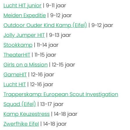
Lucht HIT junior
|
9-11 jaar
Meiden Expeditie
|
9-12 jaar
Outdoor Ouder Kind Kamp (Eifel)
|
9-12 jaar
Jolly Jumper HIT
|
9-13 jaar
Stookkamp
|
11-14 jaar
TheaterHIT
|
11-15 jaar
Girls on a Mission
|
12-15 jaar
GameHIT
|
12-16 jaar
Lucht HIT
|
12-16 jaar
Trapperskamp: European Scout Investigation
Squad (Eifel)
|
13-17 jaar
Kamp Keuzestress
|
14-18 jaar
Zwerfhike Eifel
|
14-18 jaar