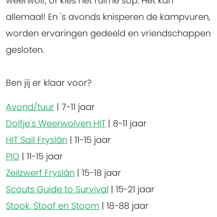
weerwolf, of kies het ruime sop. Het kan
allemaal! En 's avonds knisperen de kampvuren,
worden ervaringen gedeeld en vriendschappen
gesloten.
Ben jij er klaar voor?
Avond/tuur
|
7-11 jaar
Dolfje's Weerwolven HIT
|
8-11 jaar
HIT Sail Fryslân
|
11-15 jaar
PIO
|
11-15 jaar
Zeilzwerf Fryslân
|
15-18 jaar
Scouts Guide to Survival
|
15-21 jaar
Stook, Stoof en Stoom
|
18-88 jaar