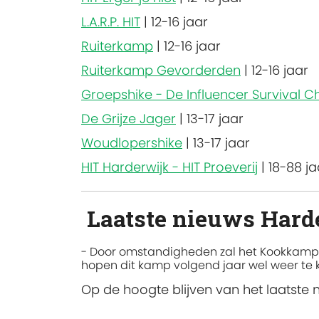
L.A.R.P. HIT
|
12-16 jaar
Ruiterkamp
|
12-16 jaar
Ruiterkamp Gevorderden
|
12-16 jaar
Groepshike - De Influencer Survival C
De Grijze Jager
|
13-17 jaar
Woudlopershike
|
13-17 jaar
HIT Harderwijk - HIT Proeverij
|
18-88 ja
Laatste nieuws Hard
- Door omstandigheden zal het Kookkamp v
hopen dit kamp volgend jaar wel weer te 
Op de hoogte blijven van het laatste 