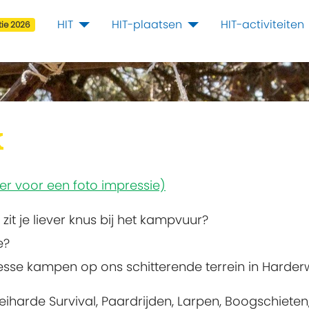
HIT
HIT-plaatsen
HIT-activiteiten
ie 2026
k
hier voor een foto impressie)
zit je liever knus bij het kampvuur?
e?
esse kampen op ons schitterende terrein in Harderw
keiharde Survival, Paardrijden, Larpen, Boogschieten