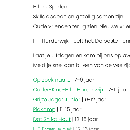
Hiken, Spellen.
Skills opdoen en gezellig samen zijn.
Oude vrienden terug zien. Nieuwe vri
HIT Harderwijk heeft het: De beste he
Laat je uitdagen en kom bij ons op av
Meld je snel aan bij een van de veelz
Op zoek naar...
|
7-9 jaar
Ouder-Kind-Hike Harderwijk
|
7-11 jaar
Grijze Jager Junior
|
9-12 jaar
Piokamp
|
11-15 jaar
Dat Snijdt Hout
|
12-16 jaar
HIT Erger je niet
|
12-16 jaar