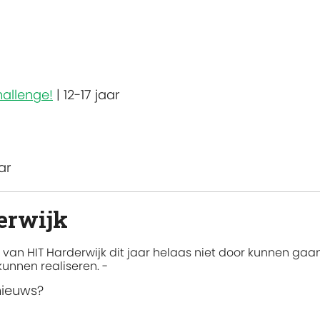
hallenge!
|
12-17 jaar
ar
erwijk
an HIT Harderwijk dit jaar helaas niet door kunnen gaan
kunnen realiseren. -
nieuws?