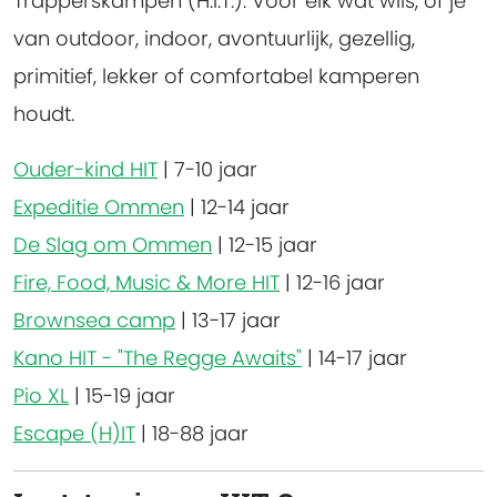
Trapperskampen (H.I.T.). Voor elk wat wils, of je
van outdoor, indoor, avontuurlijk, gezellig,
primitief, lekker of comfortabel kamperen
houdt.
Ouder-kind HIT
|
7-10 jaar
Expeditie Ommen
|
12-14 jaar
De Slag om Ommen
|
12-15 jaar
Fire, Food, Music & More HIT
|
12-16 jaar
Brownsea camp
|
13-17 jaar
Kano HIT - "The Regge Awaits"
|
14-17 jaar
Pio XL
|
15-19 jaar
Escape (H)IT
|
18-88 jaar