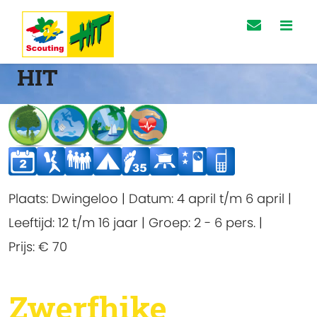
HIT
Plaats:
Dwingeloo
|
Datum:
4 april t/m 6 april
|
Leeftijd:
12 t/m 16 jaar
|
Groep:
2 - 6 pers.
|
Prijs:
€ 70
Zwerfhike