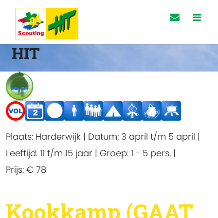
HIT
Plaats:
Harderwijk
|
Datum:
3 april t/m 5 april
|
Leeftijd:
11 t/m 15 jaar
|
Groep:
1 - 5 pers.
|
Prijs:
€ 78
Kookkamp (GAAT