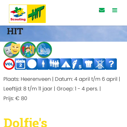
HIT
Plaats:
Heerenveen
|
Datum:
4 april t/m 6 april
|
Leeftijd:
8 t/m 11 jaar
|
Groep:
1 - 4 pers.
|
Prijs:
€ 80
Dolfje's