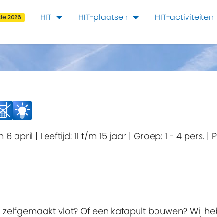
HIT
HIT-plaatsen
HIT-activiteiten
ie 2026
m 6 april
|
Leeftijd:
11 t/m 15 jaar
|
Groep:
1 - 4 pers.
|
P
een zelfgemaakt vlot? Of een katapult bouwen? Wij h