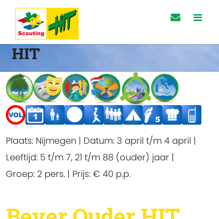
HIT
Plaats:
Nijmegen
|
Datum:
3 april t/m 4 april
|
Leeftijd:
5 t/m 7, 21 t/m 88 (ouder) jaar
|
Groep:
2 pers.
|
Prijs:
€ 40
p.p.
Bever Ouder HIT