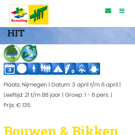
HIT
Plaats:
Nijmegen
|
Datum:
3 april t/m 6 april
|
Leeftijd:
21 t/m 88 jaar
|
Groep:
1 - 6 pers.
|
Prijs:
€ 135
Bouwen & Bikken