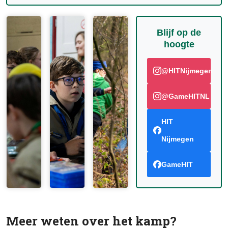
Blijf op de
hoogte
@HITNijmegen
@GameHITNL
HIT
Nijmegen
GameHIT
Meer weten over het kamp?