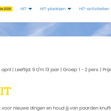
HIT
HIT-plaatsen
HIT-activiteiten
ie 2026
 april
|
Leeftijd:
9 t/m 13 jaar
|
Groep:
1 - 2 pers.
|
Prij
IT
is voor nieuwe dingen en houd jij van paarden knuffe