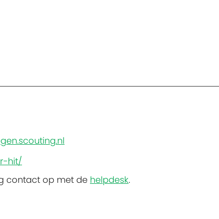
?
gen.scouting.nl
r-hit/
ng contact op met de
helpdesk
.