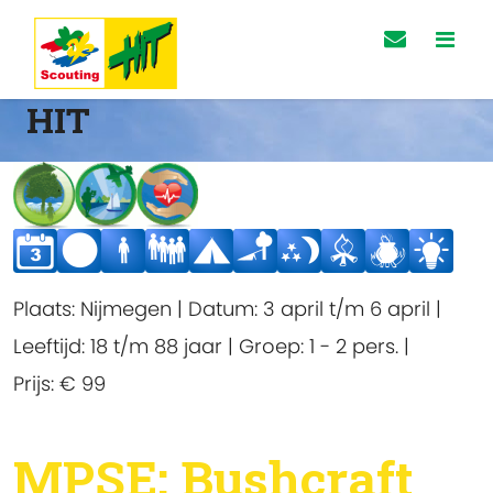
HIT
Plaats:
Nijmegen
|
Datum:
3 april t/m 6 april
|
Leeftijd:
18 t/m 88 jaar
|
Groep:
1 - 2 pers.
|
Prijs:
€ 99
MPSE: Bushcraft