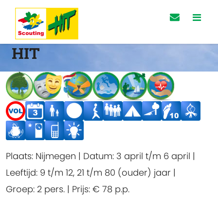
HIT
Plaats:
Nijmegen
|
Datum:
3 april t/m 6 april
|
Leeftijd:
9 t/m 12, 21 t/m 80 (ouder) jaar
|
Groep:
2 pers.
|
Prijs:
€ 78
p.p.