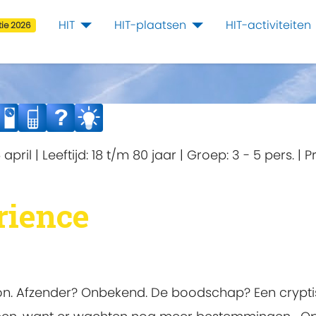
HIT
HIT-plaatsen
HIT-activiteiten
ie 2026
 april
|
Leeftijd:
18 t/m 80 jaar
|
Groep:
3 - 5 pers.
|
Pr
rience
foon. Afzender? Onbekend. De boodschap? Een crypti