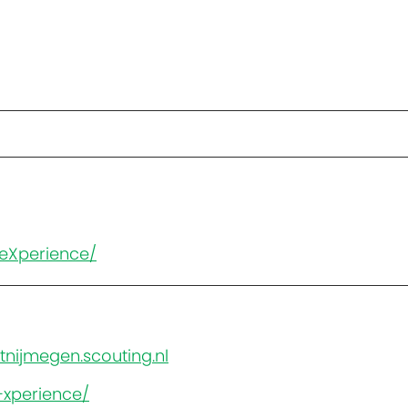
eXperience/
?
nijmegen.scouting.nl
-xperience/