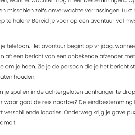
tappen, want er wachten nog meer bestemmingen... Op
n misschien zelfs onverwachte verrassingen. Lukt he
p te halen? Bereid je voor op een avontuur vol mys
 je telefoon. Het avontuur begint op vrijdag, wanne
foon af: een bericht van een onbekende afzender me
 je om je heen. Zie je de persoon die je het bericht 
e gaten houden.
n je spullen in de achtergelaten aanhanger te dropp
aar waar gaat de reis naartoe? De eindbestemming bl
kt verschillende locaties. Onderweg krijg je gave p
zamelt.