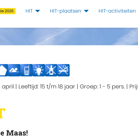
HIT
HIT-plaatsen
HIT-activiteiten
ie 2026
 april
|
Leeftijd:
15 t/m 18 jaar
|
Groep:
1 - 5 pers.
|
Prij
T
de Maas!