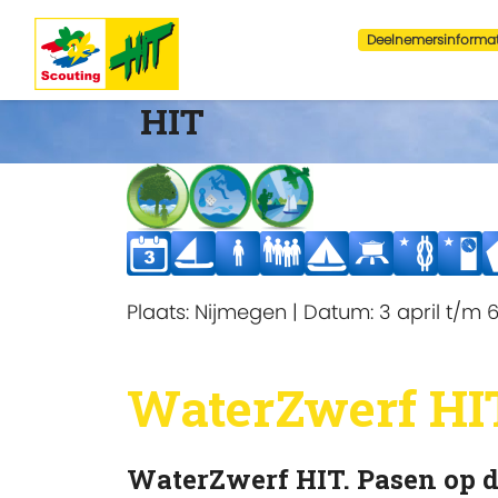
Deelnemersinformat
HIT
Plaats:
Nijmegen
|
Datum:
3 april t/m 6
WaterZwerf HI
WaterZwerf HIT. Pasen op 