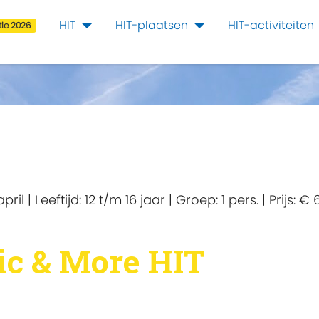
HIT
HIT-plaatsen
HIT-activiteiten
ie 2026
april
|
Leeftijd:
12 t/m 16 jaar
|
Groep:
1 pers.
|
Prijs:
€ 
ic & More HIT