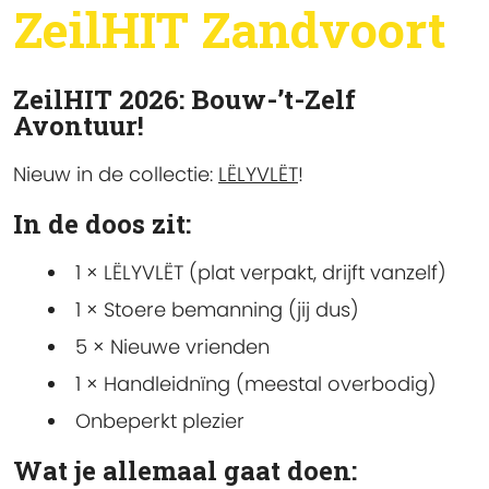
ZeilHIT Zandvoort
ZeilHIT 2026: Bouw-’t-Zelf
Avontuur!
Nieuw in de collectie:
LËLYVLËT
!
In de doos zit:
1 × LËLYVLËT (plat verpakt, drijft vanzelf)
1 × Stoere bemanning (jij dus)
5 × Nieuwe vrienden
1 × Handleidnïng (meestal overbodig)
Onbeperkt plezier
Wat je allemaal gaat doen: