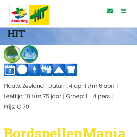
HIT
Plaats:
Zeeland
|
Datum:
4 april t/m 6 april
|
Leeftijd:
18 t/m 75 jaar
|
Groep:
1 - 4 pers.
|
Prijs:
€ 70
BordspellenMania