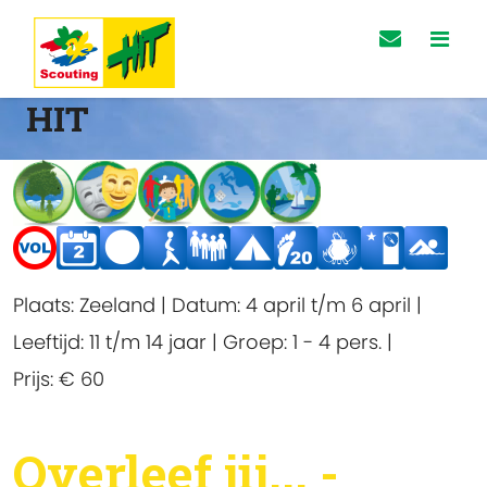
HIT
Plaats:
Zeeland
|
Datum:
4 april t/m 6 april
|
Leeftijd:
11 t/m 14 jaar
|
Groep:
1 - 4 pers.
|
Prijs:
€ 60
Overleef jij... -