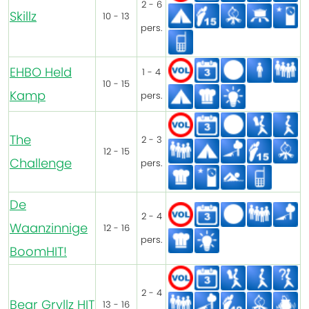
2 - 6
Skillz
10 - 13
pers.
EHBO Held
1 - 4
10 - 15
Kamp
pers.
The
2 - 3
12 - 15
Challenge
pers.
De
2 - 4
Waanzinnige
12 - 16
pers.
BoomHIT!
2 - 4
Bear Gryllz HIT
13 - 16