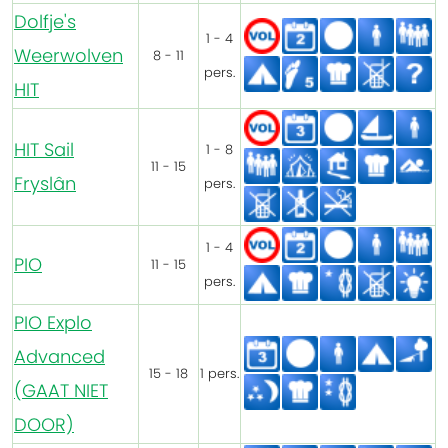
Dolfje's
1 - 4
Weerwolven
8 - 11
pers.
HIT
HIT Sail
1 - 8
11 - 15
Fryslân
pers.
1 - 4
PIO
11 - 15
pers.
PIO Explo
Advanced
15 - 18
1 pers.
(GAAT NIET
DOOR)