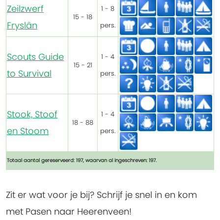
Zeilzwerf
1 - 8
15 - 18
Fryslân
pers.
Scouts Guide
1 - 4
15 - 21
to Survival
pers.
Stook, Stoof
1 - 4
18 - 88
en Stoom
pers.
Totaal aantal gereserveerd: 197, waarvan al ingeschreven: 197.
Zit er wat voor je bij? Schrijf je snel in en kom
met Pasen naar Heerenveen!