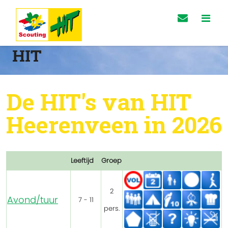
HIT
De HIT's van HIT
Heerenveen in 2026
Leeftijd
Groep
2
Avond/tuur
7 - 11
pers.