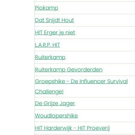
Piokamp
Dat Snijdt Hout
HIT Erger je niet
L.A.R.P. HIT
Ruiterkamp
Ruiterkamp Gevorderden
Groepshike - De Influencer Survival
Challenge!
De Grijze Jager
Woudlopershike
HIT Harderwijk - HIT Proeverij