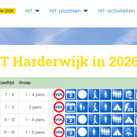
HIT
HIT-plaatsen
HIT-activiteiten
ie 2026
IT Harderwijk in 202
Leeftijd
Groep
7 - 9
1 - 4 pers.
7 - 11
2 pers.
9 - 12
1 - 4 pers.
11 - 15
1 - 5 pers.